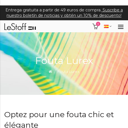
Entrega gratuita a partir de 49 euros de compra.
Suscribe a
nuestro boletín de noticias y obtén un 10% de descuento!
0
Fouta Lurex
Fouta Lurex
Optez pour une fouta chic et
élégante