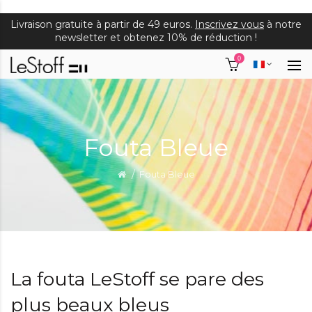
Livraison gratuite à partir de 49 euros.
Inscrivez vous
à notre
newsletter et obtenez 10% de réduction !
0
Fouta Bleue
Fouta Bleue
La fouta LeStoff se pare des
plus beaux bleus