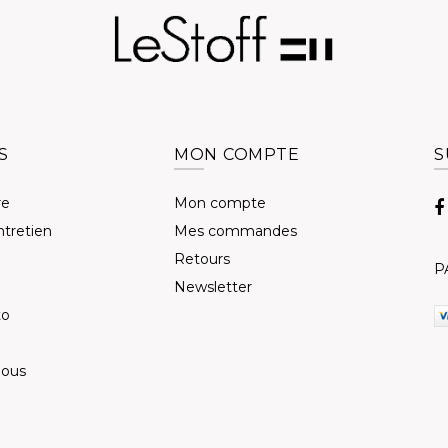
S
MON COMPTE
S
re
Mon compte
ntretien
Mes commandes
Retours
P
Newsletter
to
nous