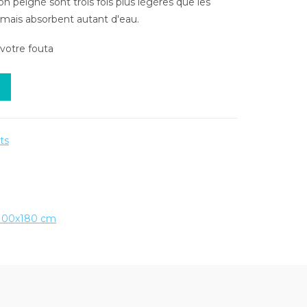
 peigné sont trois fois plus légères que les
, mais absorbent autant d'eau.
votre fouta
its
100x180 cm