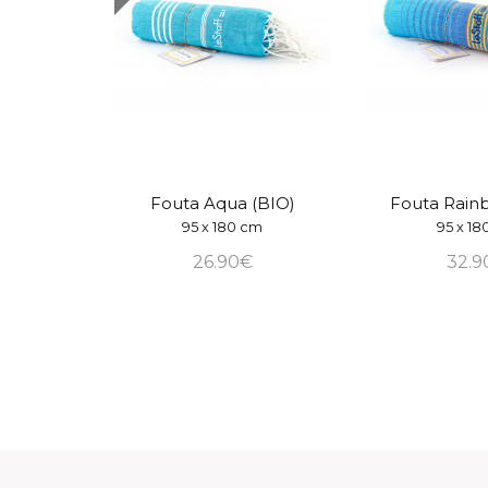
Fouta Aqua (BIO)
Fouta Rain
95 x 180 cm
95 x 1
26.90€
32.9