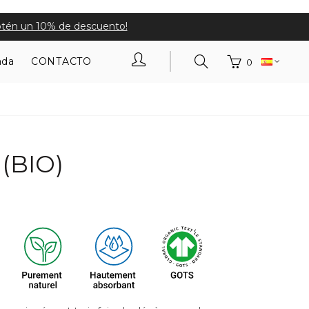
obtén un 10% de descuento!
ada
CONTACTO
0
(BIO)