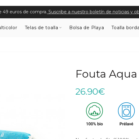
de 49 euros de compra.
Suscribe a nuestro boletín de noticias y 
lticolor
Telas de toalla
Bolsa de Playa
Toalla bord
Fouta Aqua 
26.90€