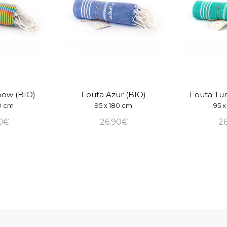
bow (BIO)
Fouta Azur (BIO)
Fouta Tur
80 cm
95 x 180 cm
95 x
0€
26.90€
2