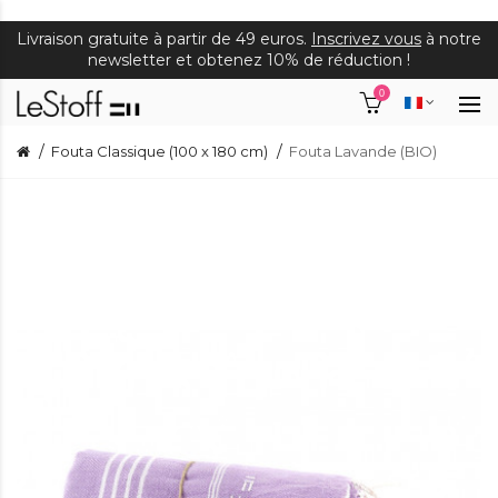
Livraison gratuite à partir de 49 euros.
Inscrivez vous
à notre
newsletter et obtenez 10% de réduction !
0
Fouta Classique (100 x 180 cm)
Fouta Lavande (BIO)