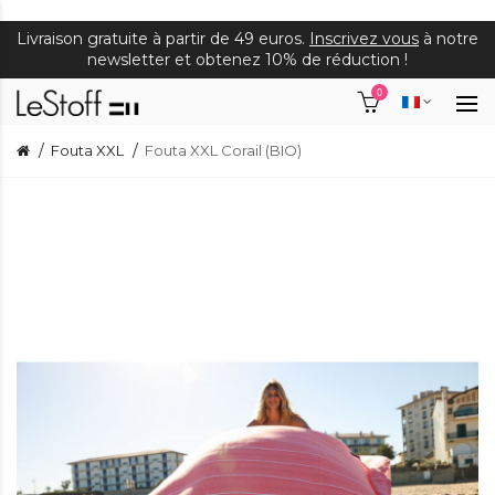
Livraison gratuite à partir de 49 euros.
Inscrivez vous
à notre
newsletter et obtenez 10% de réduction !
0
Fouta XXL
Fouta XXL Corail (BIO)