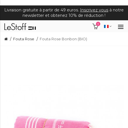
Livraison gratuite à partir de 49 euros.
Inscrivez vous
à notre
newsletter et obtenez 10% de réduction !
0
Fouta Rose
Fouta Rose Bonbon (BIO)